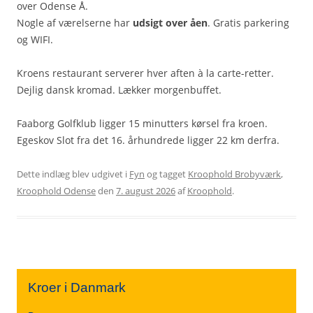
over Odense Å.
Nogle af værelserne har
udsigt over åen
. Gratis parkering
og WIFI.
Kroens restaurant serverer hver aften à la carte-retter.
Dejlig dansk kromad. Lækker morgenbuffet.
Faaborg Golfklub ligger 15 minutters kørsel fra kroen.
Egeskov Slot fra det 16. århundrede ligger 22 km derfra.
Dette indlæg blev udgivet i
Fyn
og tagget
Kroophold Brobyværk
,
Kroophold Odense
den
7. august 2026
af
Kroophold
.
Kroer i Danmark