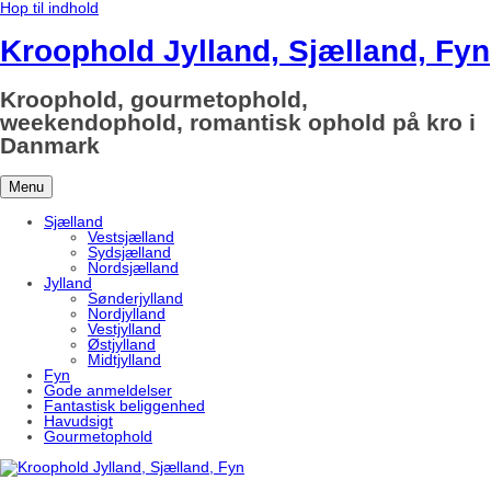
Hop til indhold
Kroophold Jylland, Sjælland, Fyn
Kroophold, gourmetophold,
weekendophold, romantisk ophold på kro i
Danmark
Menu
Sjælland
Vestsjælland
Sydsjælland
Nordsjælland
Jylland
Sønderjylland
Nordjylland
Vestjylland
Østjylland
Midtjylland
Fyn
Gode anmeldelser
Fantastisk beliggenhed
Havudsigt
Gourmetophold