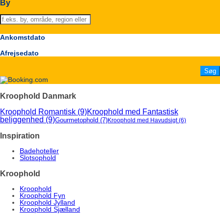
By
Ankomstdato
Afrejsedato
Kroophold Danmark
Kroophold Romantisk
(9)
Kroophold med Fantastisk
beliggenhed
(9)
Gourmetophold
(7)
Kroophold med Havudsigt
(6)
Inspiration
Badehoteller
Slotsophold
Kroophold
Kroophold
Kroophold Fyn
Kroophold Jylland
Kroophold Sjælland