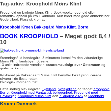
Tag-arkiv:
Kroophold Møns Klint
Kroophold og kroferie Møns Klint. Book weekendophold eller
romantisk ophold på kro i Danmark. Kun kroer med gode anmeldelser.
Gode tilbud. Klassisk kromad.
Kroophold Kroen Bakkegård Møns Klint, Borre
BOOK KROOPHOLD
– Meget godt 8,4 /
10
Stemningsfuld bondegård, 3 minutters kørsel fra den vidunderlige
Møns Klint i landsbyen Busene.
13 unikt indrettede værelser,
panoramaudsigt over Østersøen
og
gratis parkering.
Køkkenet på Bakkegaard Møns Klint benytter lokalt producerede
råvarer i de fleste retter.
Økologisk morgenbuffet.
Dette indlæg blev udgivet i
Sjælland
,
Sydsjælland
og tagget
Kroophold
Borre
,
Kroophold med Fantastisk beliggenhed
,
Kroophold med
Havudsigt
,
Kroophold Møns Klint
den
7. august 2026
af
Kroophold
.
Kroer i Danmark