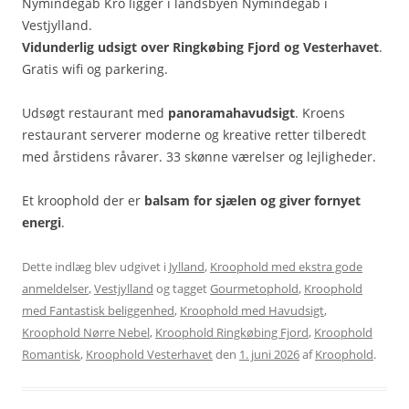
Nymindegab Kro ligger i landsbyen Nymindegab i
Vestjylland.
Vidunderlig udsigt over Ringkøbing Fjord og Vesterhavet
.
Gratis wifi og parkering.
Udsøgt restaurant med
panoramahavudsigt
. Kroens
restaurant serverer moderne og kreative retter tilberedt
med årstidens råvarer. 33 skønne værelser og lejligheder.
Et kroophold der er
balsam for sjælen og giver fornyet
energi
.
Dette indlæg blev udgivet i
Jylland
,
Kroophold med ekstra gode
anmeldelser
,
Vestjylland
og tagget
Gourmetophold
,
Kroophold
med Fantastisk beliggenhed
,
Kroophold med Havudsigt
,
Kroophold Nørre Nebel
,
Kroophold Ringkøbing Fjord
,
Kroophold
Romantisk
,
Kroophold Vesterhavet
den
1. juni 2026
af
Kroophold
.