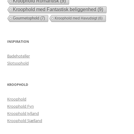
Kroophold Romantisk
(9)
Kroophold med Fantastisk beliggenhed
(9)
Gourmetophold
(7)
Kroophold med Havudsigt
(6)
INSPIRATION
Badehoteller
Slotsophold
KROOPHOLD
Kroophold
Kroophold Fyn
Kroophold Jylland
Kroophold Sjælland