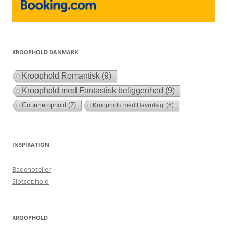
KROOPHOLD DANMARK
Kroophold Romantisk
(9)
Kroophold med Fantastisk beliggenhed
(9)
Gourmetophold
(7)
Kroophold med Havudsigt
(6)
INSPIRATION
Badehoteller
Slotsophold
KROOPHOLD