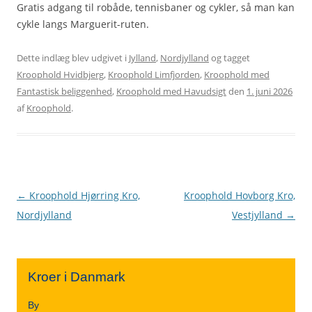
Gratis adgang til robåde, tennisbaner og cykler, så man kan
cykle langs Marguerit-ruten.
Dette indlæg blev udgivet i
Jylland
,
Nordjylland
og tagget
Kroophold Hvidbjerg
,
Kroophold Limfjorden
,
Kroophold med
Fantastisk beliggenhed
,
Kroophold med Havudsigt
den
1. juni 2026
af
Kroophold
.
Indlægsnavigation
←
Kroophold Hjørring Kro,
Kroophold Hovborg Kro,
Nordjylland
Vestjylland
→
Kroer i Danmark
By